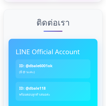
ติดต่อเรา
LINE Official Account
ID: @dbale6001ok
(มี @ นะคะ)
ID: @dbale118
พร้อมตอบลูกค้าเสมอค่ะ