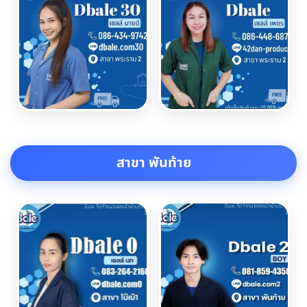
สาขา พันท้าย