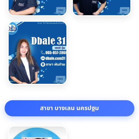
สาขา บางเลน นครปฐม