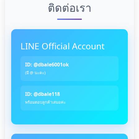
ติดต่อเรา
LINE Official Account
ID: @dbale6001ok
(มี @ นะคะ)
ID: @dbale118
พร้อมตอบลูกค้าเสมอค่ะ