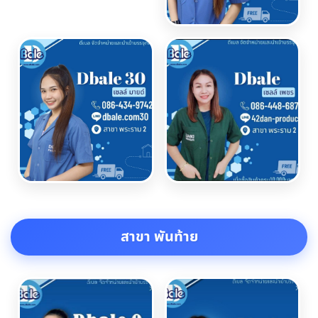
สาขา พันท้าย