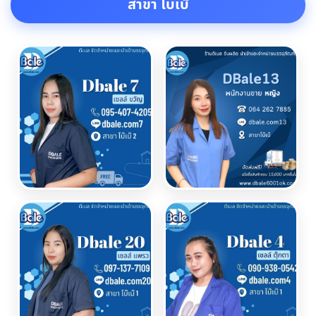
สาขา โบเบ๊