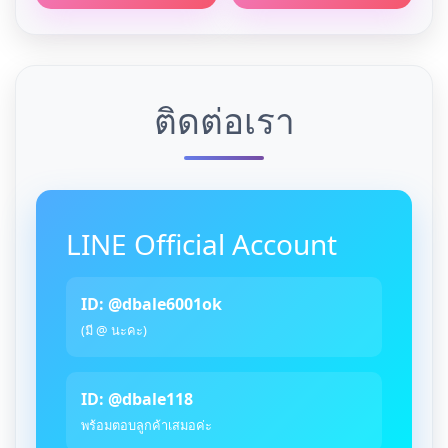
ติดต่อเรา
LINE Official Account
ID: @dbale6001ok
(มี @ นะคะ)
ID: @dbale118
พร้อมตอบลูกค้าเสมอค่ะ