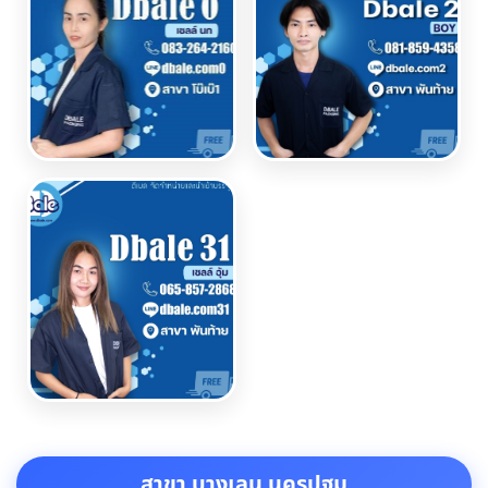
สาขา บางเลน นครปฐม