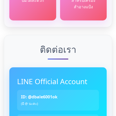
ปั้มได้สะดวก
สำหรับเครื่อง
สำอางแป้ง
ติดต่อเรา
LINE Official Account
ID: @dbale6001ok
(มี @ นะคะ)