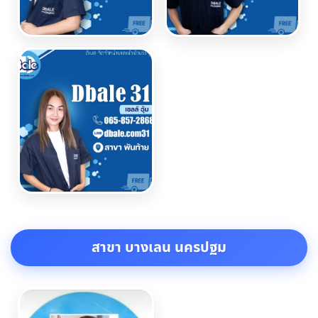
สาขา บางเลน นครปฐม