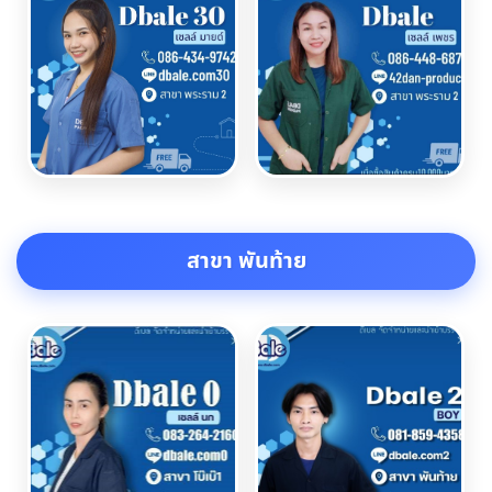
สาขา พันท้าย