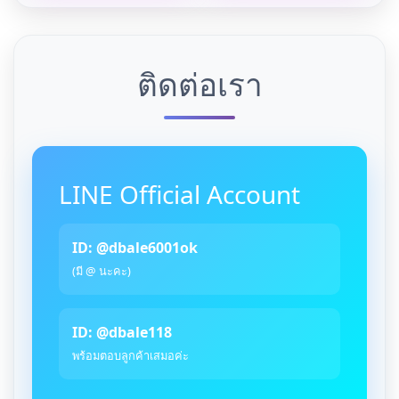
ติดต่อเรา
LINE Official Account
ID: @dbale6001ok
(มี @ นะคะ)
ID: @dbale118
พร้อมตอบลูกค้าเสมอค่ะ