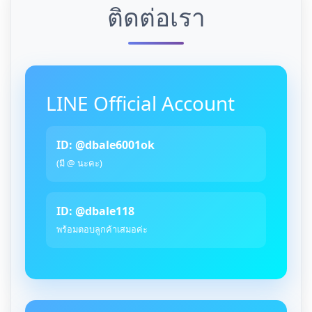
ติดต่อเรา
LINE Official Account
ID: @dbale6001ok
(มี @ นะคะ)
ID: @dbale118
พร้อมตอบลูกค้าเสมอค่ะ