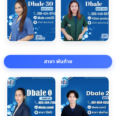
สาขา พันท้าย