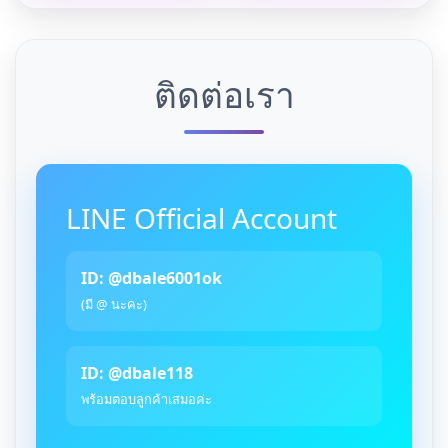
ติดต่อเรา
LINE Official Account
ID: @dbale6001ok
(มี @ นะคะ)
ID: @dbale118
พร้อมตอบลูกค้าเสมอค่ะ