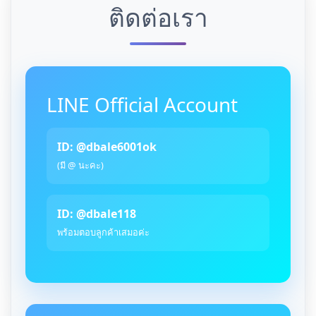
ติดต่อเรา
LINE Official Account
ID: @dbale6001ok
(มี @ นะคะ)
ID: @dbale118
พร้อมตอบลูกค้าเสมอค่ะ