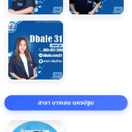
สาขา บางเลน นครปฐม