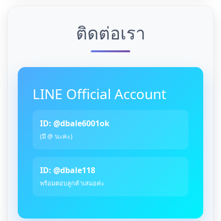
ติดต่อเรา
LINE Official Account
ID: @dbale6001ok
(มี @ นะคะ)
ID: @dbale118
พร้อมตอบลูกค้าเสมอค่ะ