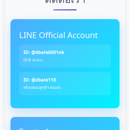
LINE Official Account
ID: @dbale6001ok
(มี @ นะคะ)
ID: @dbale118
พร้อมตอบลูกค้าเสมอค่ะ