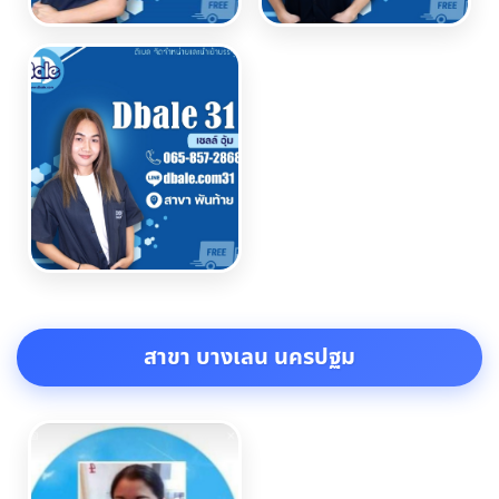
สาขา บางเลน นครปฐม