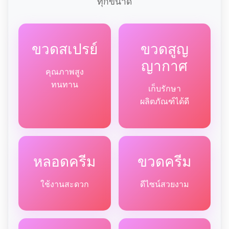
ทุกขนาด
ขวดสเปรย์
ขวดสูญ
ญากาศ
คุณภาพสูง
ทนทาน
เก็บรักษา
ผลิตภัณฑ์ได้ดี
หลอดครีม
ขวดครีม
ใช้งานสะดวก
ดีไซน์สวยงาม