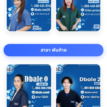
สาขา พันท้าย