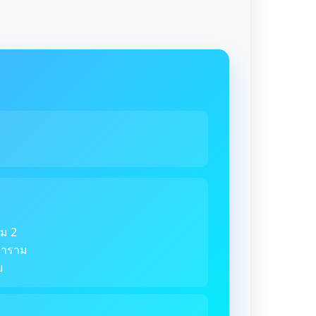
ม 2
ตราราม
ย