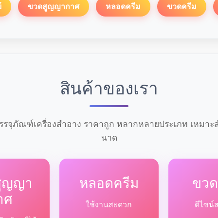
์
ขวดสูญญากาศ
หลอดครีม
ขวดครีม
สินค้าของเรา
รจุภัณฑ์เครื่องสำอาง ราคาถูก หลากหลายประเภท เหมาะสำ
นาด
สูญญา
หลอดครีม
ขวด
าศ
ใช้งานสะดวก
ดีไซน์