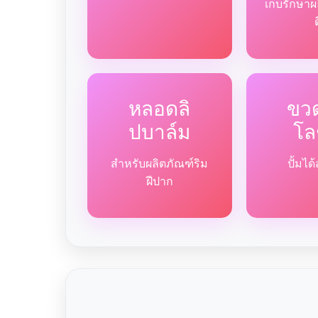
เก็บรักษาผ
หลอดลิ
ขวด
ปบาล์ม
โล
สำหรับผลิตภัณฑ์ริม
ปั้มไ
ฝีปาก