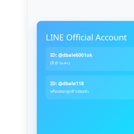
LINE Official Account
ID: @dbale6001ok
(มี @ นะคะ)
ID: @dbale118
พร้อมตอบลูกค้าเสมอค่ะ