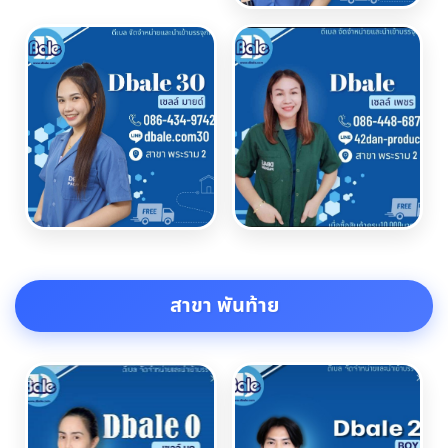
สาขา พันท้าย