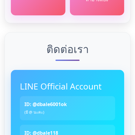
ติดต่อเรา
LINE Official Account
ID: @dbale6001ok
(มี @ นะคะ)
ID: @dbale118