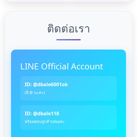
ติดต่อเรา
LINE Official Account
ID: @dbale6001ok
(มี @ นะคะ)
ID: @dbale118
พร้อมตอบลูกค้าเสมอค่ะ