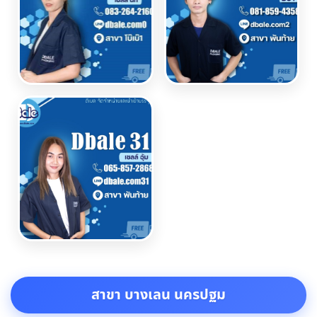
สาขา บางเลน นครปฐม