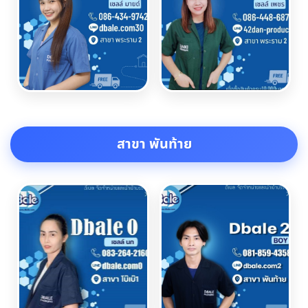
สาขา พันท้าย