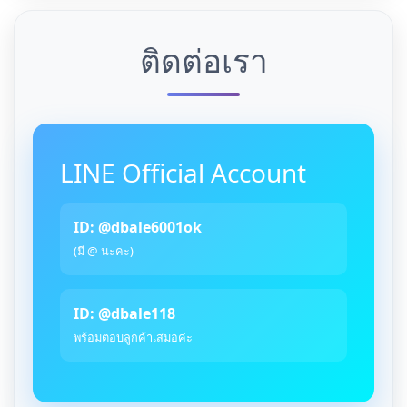
ติดต่อเรา
LINE Official Account
ID: @dbale6001ok
(มี @ นะคะ)
ID: @dbale118
พร้อมตอบลูกค้าเสมอค่ะ