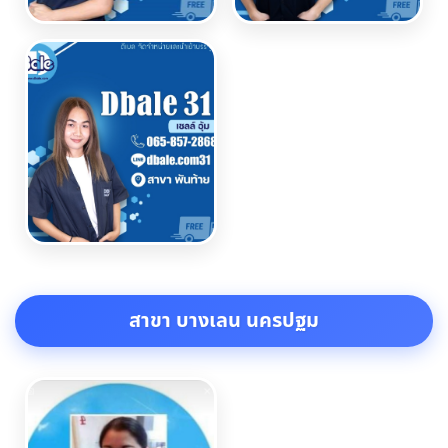
สาขา บางเลน นครปฐม