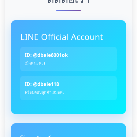
LINE Official Account
ID: @dbale6001ok
(มี @ นะคะ)
ID: @dbale118
พร้อมตอบลูกค้าเสมอค่ะ