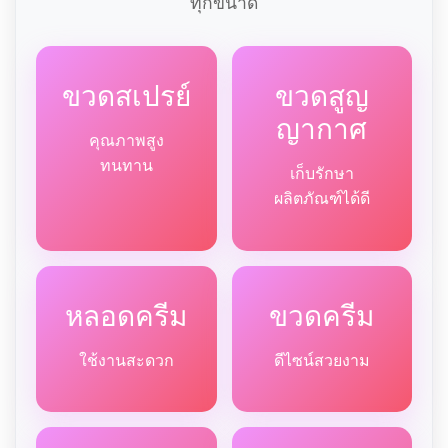
ทุกขนาด
ขวดสเปรย์
ขวดสูญ
ญากาศ
คุณภาพสูง
ทนทาน
เก็บรักษา
ผลิตภัณฑ์ได้ดี
หลอดครีม
ขวดครีม
ใช้งานสะดวก
ดีไซน์สวยงาม