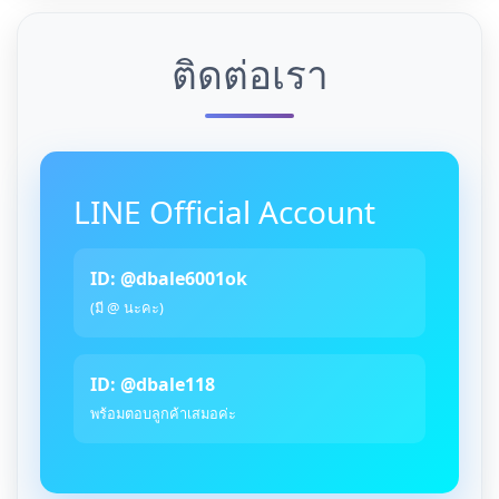
ติดต่อเรา
LINE Official Account
ID: @dbale6001ok
(มี @ นะคะ)
ID: @dbale118
พร้อมตอบลูกค้าเสมอค่ะ