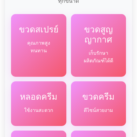
ทุกขนาด
ขวดสเปรย์
ขวดสูญ
ญากาศ
คุณภาพสูง
ทนทาน
เก็บรักษา
ผลิตภัณฑ์ได้ดี
หลอดครีม
ขวดครีม
ใช้งานสะดวก
ดีไซน์สวยงาม