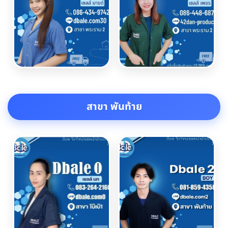
สาขา พันท้าย