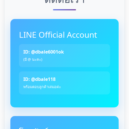
LINE Official Account
ID: @dbale6001ok
(มี @ นะคะ)
ID: @dbale118
พร้อมตอบลูกค้าเสมอค่ะ