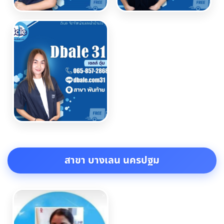
สาขา บางเลน นครปฐม