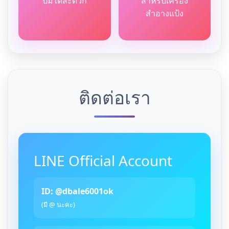
ปั้มได้สะดวก
สำหรับเครื่อง
สำอางแป้ง
ติดต่อเรา
LINE Official Account
ID: @dbale6001ok
(มี @ นะคะ)