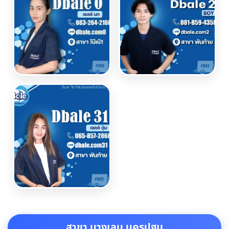
สาขา บางเลน นครปฐม