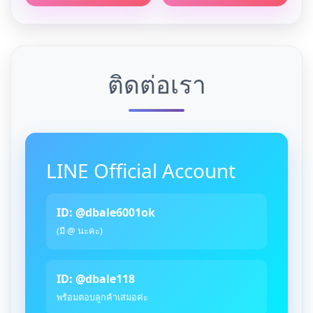
ติดต่อเรา
LINE Official Account
ID: @dbale6001ok
(มี @ นะคะ)
ID: @dbale118
พร้อมตอบลูกค้าเสมอค่ะ