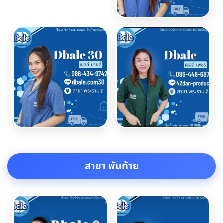
สาขา พันท้าย