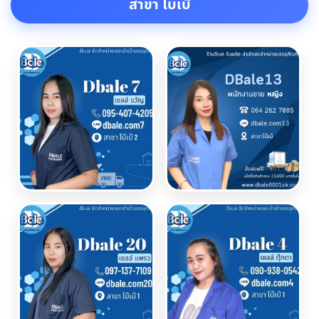
สาขา โบเบ๊