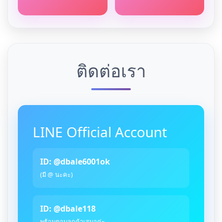
ติดต่อเรา
LINE Official Account
ID: @dbale6001ok
(มี @ นะคะ)
ID: @dbale118
พร้อมตอบลูกค้าเสมอค่ะ