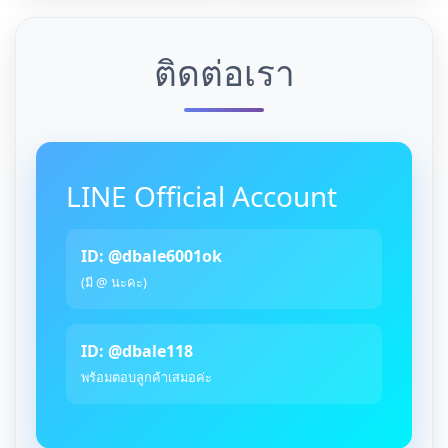
ติดต่อเรา
LINE Official Account
ID: @dbale6001ok
(มี @ นะคะ)
ID: @dbale118
พร้อมตอบลูกค้าเสมอค่ะ