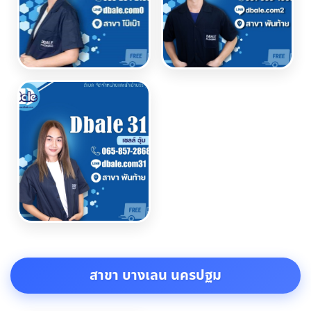
สาขา บางเลน นครปฐม