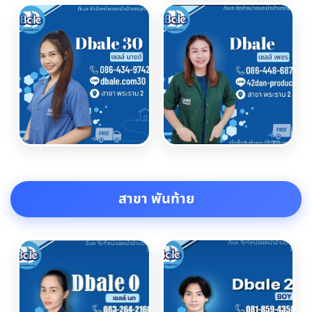
สาขา พันท้าย