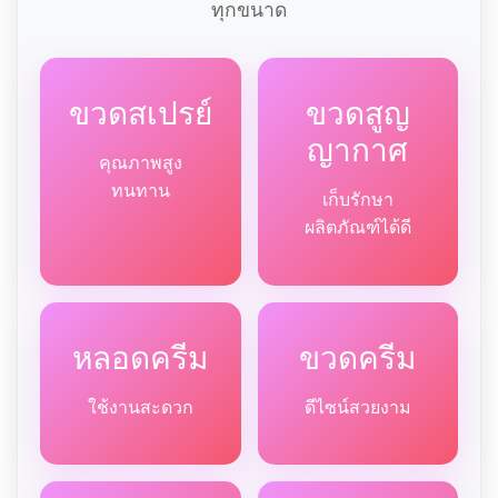
ทุกขนาด
ขวดสเปรย์
ขวดสูญ
ญากาศ
คุณภาพสูง
ทนทาน
เก็บรักษา
ผลิตภัณฑ์ได้ดี
หลอดครีม
ขวดครีม
ใช้งานสะดวก
ดีไซน์สวยงาม