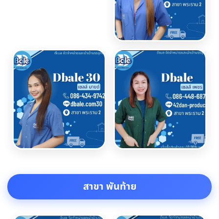
สาขา พันท้าย