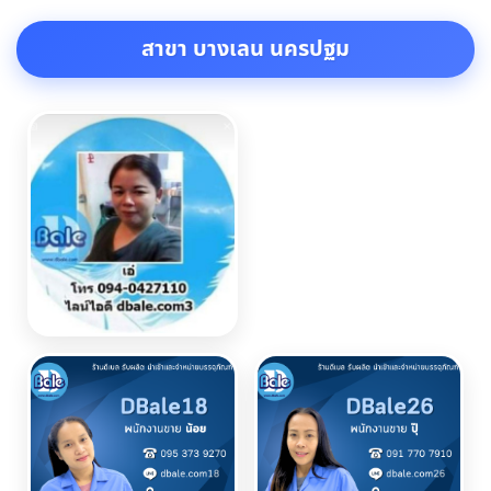
สาขา บางเลน นครปฐม