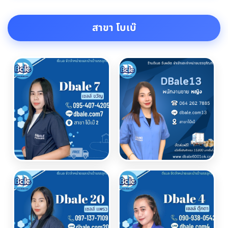
สาขา โบเบ๊