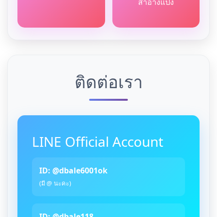
สำอางแป้ง
ติดต่อเรา
LINE Official Account
ID: @dbale6001ok
(มี @ นะคะ)
ID: @dbale118