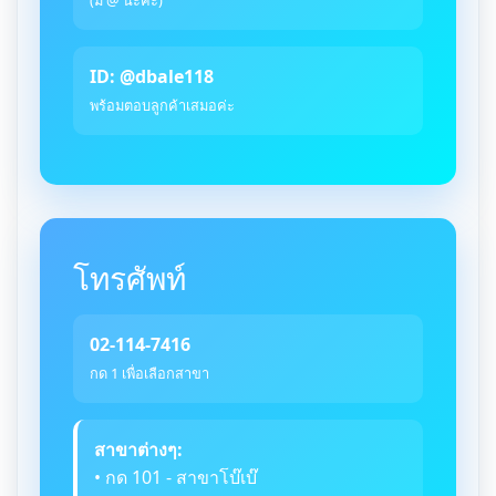
ID: @dbale118
พร้อมตอบลูกค้าเสมอค่ะ
โทรศัพท์
02-114-7416
กด 1 เพื่อเลือกสาขา
สาขาต่างๆ:
• กด 101 - สาขาโบ๊เบ๊