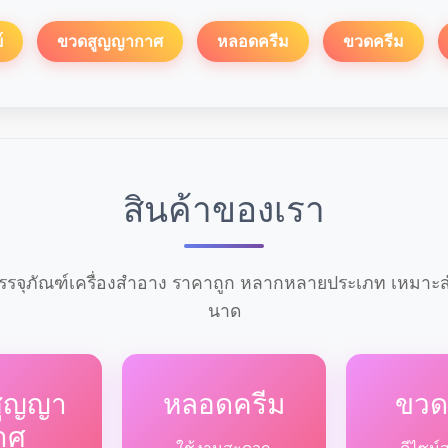
์
ขวดสูญญากาศ
หลอดครีม
ขวดครีม
สินค้าของเรา
รจุภัณฑ์เครื่องสำอาง ราคาถูก หลากหลายประเภท เหมาะสำ
นาด
สูญญา
หลอดครีม
ขวด
าศ