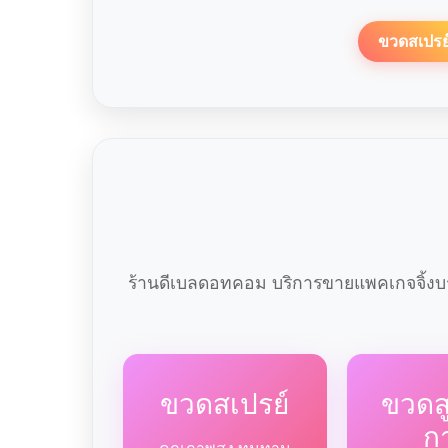
ขวดสเปรย
ร้านดีเบลดอทคอม บริการขายแพคเกจจิ้งบร
ขวดสเปรย์
ขวด
ก