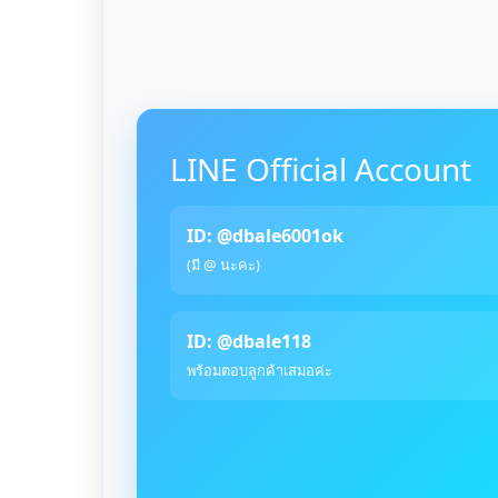
LINE Official Account
ID: @dbale6001ok
(มี @ นะคะ)
ID: @dbale118
พร้อมตอบลูกค้าเสมอค่ะ