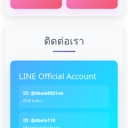
ติดต่อเรา
LINE Official Account
ID: @dbale6001ok
(มี @ นะคะ)
ID: @dbale118
พร้อมตอบลูกค้าเสมอค่ะ