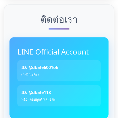
ติดต่อเรา
LINE Official Account
ID: @dbale6001ok
(มี @ นะคะ)
ID: @dbale118
พร้อมตอบลูกค้าเสมอค่ะ