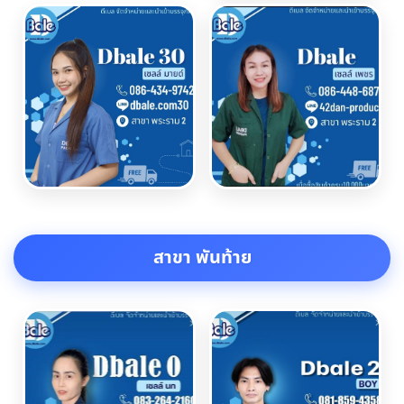
สาขา พันท้าย