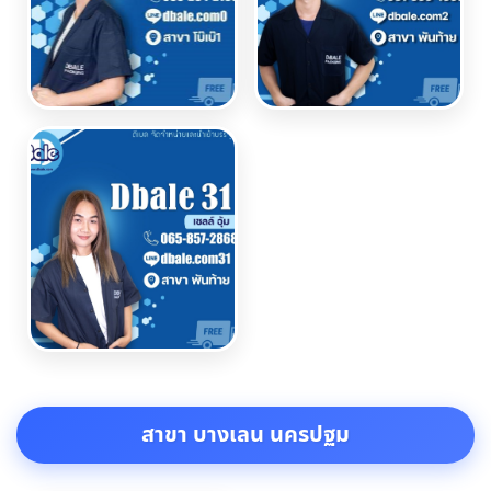
สาขา บางเลน นครปฐม