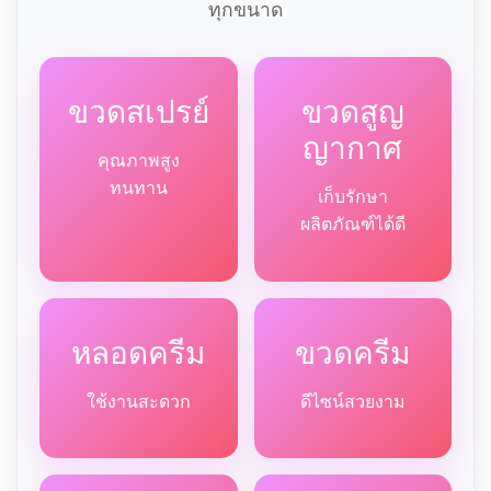
ทุกขนาด
ขวดสเปรย์
ขวดสูญ
ญากาศ
คุณภาพสูง
ทนทาน
เก็บรักษา
ผลิตภัณฑ์ได้ดี
หลอดครีม
ขวดครีม
ใช้งานสะดวก
ดีไซน์สวยงาม