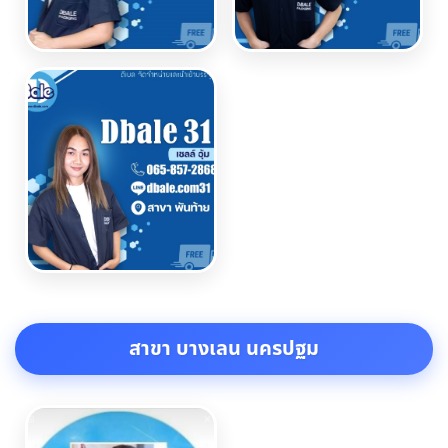
สาขา บางเลน นครปฐม