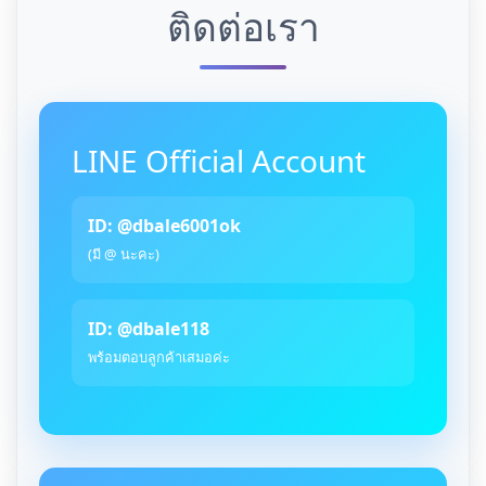
ติดต่อเรา
LINE Official Account
ID: @dbale6001ok
(มี @ นะคะ)
ID: @dbale118
พร้อมตอบลูกค้าเสมอค่ะ