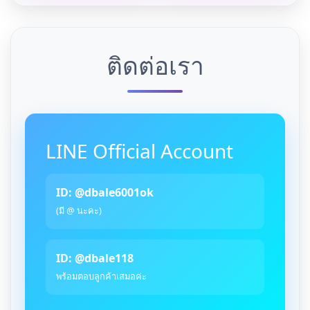
ติดต่อเรา
LINE Official Account
ID: @dbale6001ok
(มี @ นะคะ)
ID: @dbale118
พร้อมตอบลูกค้าเสมอค่ะ