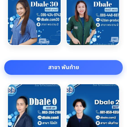
สาขา พันท้าย