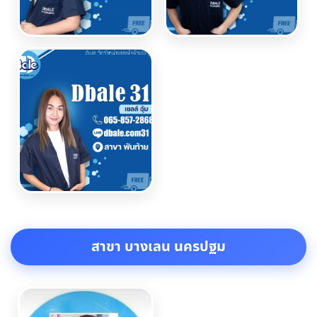
สาขา บางเลน นครปฐม