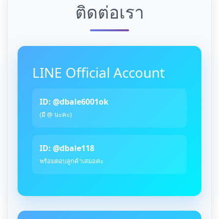
ติดต่อเรา
LINE Official Account
ID: @dbale6001ok
(มี @ นะคะ)
ID: @dbale118
พร้อมตอบลูกค้าเสมอค่ะ