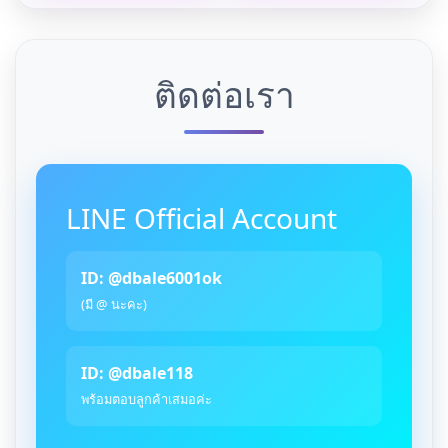
ติดต่อเรา
LINE Official Account
ID: @dbale6001ok
(มี @ นะคะ)
ID: @dbale118
พร้อมตอบลูกค้าเสมอค่ะ