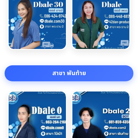
สาขา พันท้าย