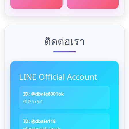
ติดต่อเรา
LINE Official Account
ID: @dbale6001ok
(มี @ นะคะ)
ID: @dbale118
พร้อมตอบลูกค้าเสมอค่ะ