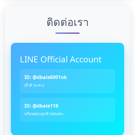
ติดต่อเรา
LINE Official Account
ID: @dbale6001ok
(มี @ นะคะ)
ID: @dbale118
พร้อมตอบลูกค้าเสมอค่ะ