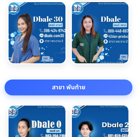
สาขา พันท้าย