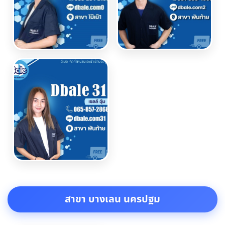
สาขา บางเลน นครปฐม