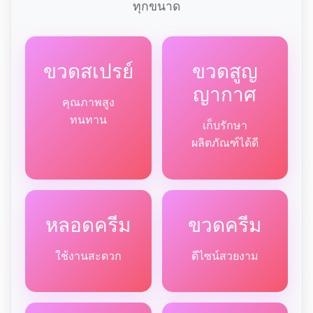
ทุกขนาด
ขวดสเปรย์
ขวดสูญ
ญากาศ
คุณภาพสูง
ทนทาน
เก็บรักษา
ผลิตภัณฑ์ได้ดี
หลอดครีม
ขวดครีม
ใช้งานสะดวก
ดีไซน์สวยงาม