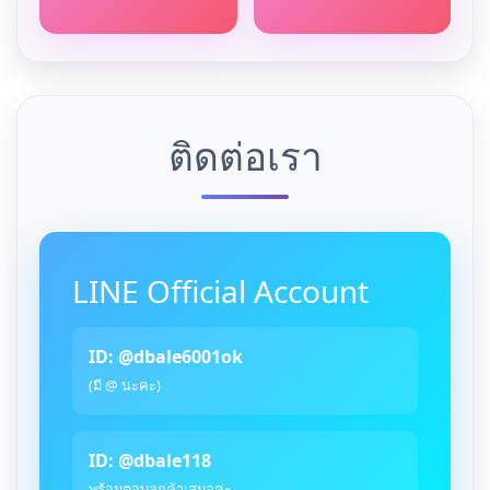
ติดต่อเรา
LINE Official Account
ID: @dbale6001ok
(มี @ นะคะ)
ID: @dbale118
พร้อมตอบลูกค้าเสมอค่ะ