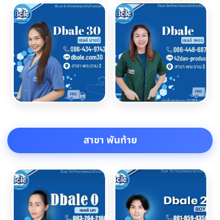
สาขา พันท้าย