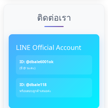
ติดต่อเรา
LINE Official Account
ID: @dbale6001ok
(มี @ นะคะ)
ID: @dbale118
พร้อมตอบลูกค้าเสมอค่ะ