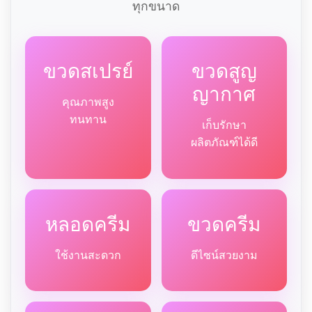
ทุกขนาด
ขวดสเปรย์
ขวดสูญ
ญากาศ
คุณภาพสูง
ทนทาน
เก็บรักษา
ผลิตภัณฑ์ได้ดี
หลอดครีม
ขวดครีม
ใช้งานสะดวก
ดีไซน์สวยงาม