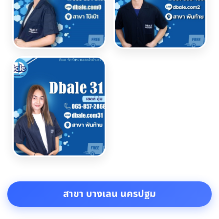
สาขา บางเลน นครปฐม