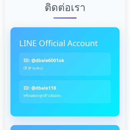
ติดต่อเรา
LINE Official Account
ID: @dbale6001ok
(มี @ นะคะ)
ID: @dbale118
พร้อมตอบลูกค้าเสมอค่ะ