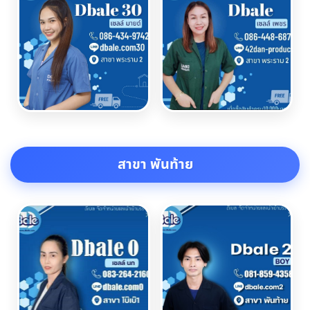
สาขา พันท้าย