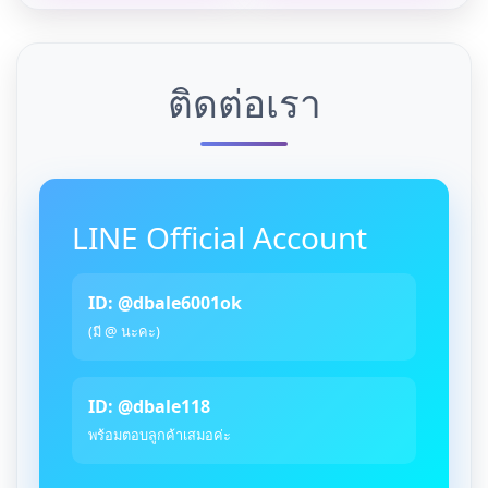
ติดต่อเรา
LINE Official Account
ID: @dbale6001ok
(มี @ นะคะ)
ID: @dbale118
พร้อมตอบลูกค้าเสมอค่ะ