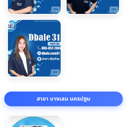
สาขา บางเลน นครปฐม