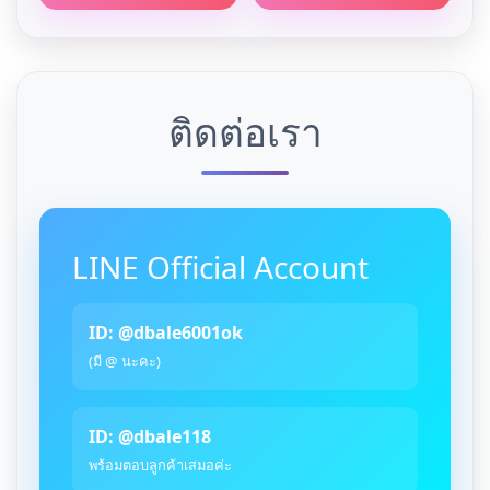
ติดต่อเรา
LINE Official Account
ID: @dbale6001ok
(มี @ นะคะ)
ID: @dbale118
พร้อมตอบลูกค้าเสมอค่ะ