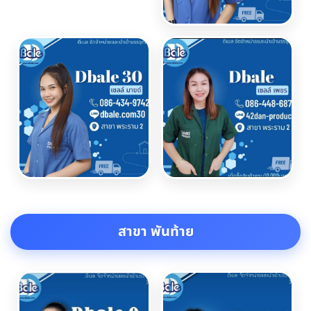
สาขา พันท้าย