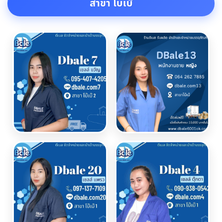
สาขา โบเบ๊