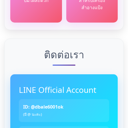
ปั้มได้สะดวก
สำหรับเครื่อง
สำอางแป้ง
ติดต่อเรา
LINE Official Account
ID: @dbale6001ok
(มี @ นะคะ)