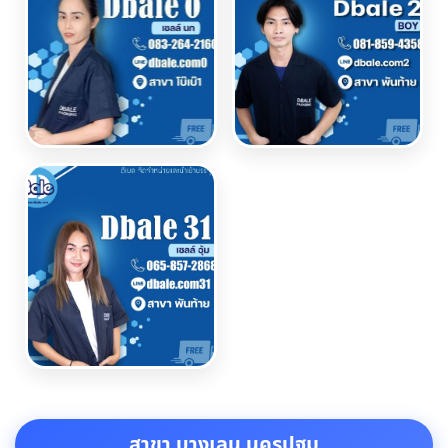
สาขา บางเลน นครปฐม