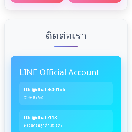
ติดต่อเรา
LINE Official Account
ID: @dbale6001ok
(มี @ นะคะ)
ID: @dbale118
พร้อมตอบลูกค้าเสมอค่ะ