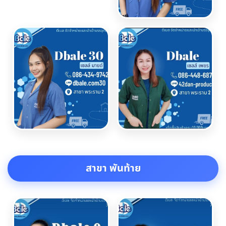
สาขา พันท้าย