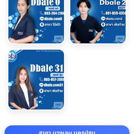
สาขา บางเลน นครปฐม