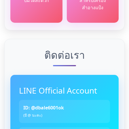
ปั้มได้สะดวก
สำหรับเครื่อง
สำอางแป้ง
ติดต่อเรา
LINE Official Account
ID: @dbale6001ok
(มี @ นะคะ)