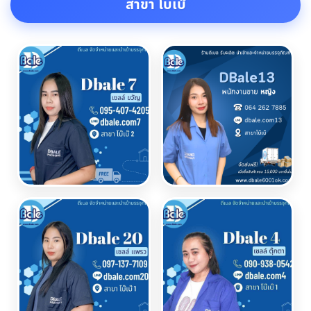
สาขา โบเบ๊