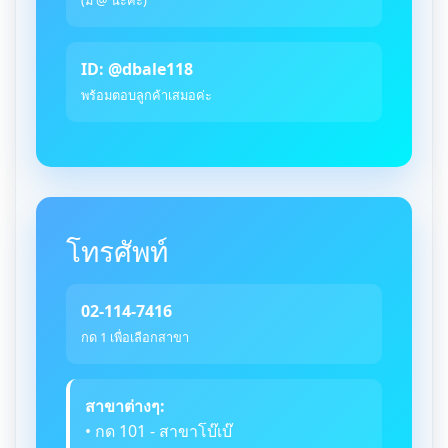
ID: @dbale118
พร้อมตอบลูกค้าเสมอค่ะ
โทรศัพท์
02-114-7416
กด 1 เพื่อเลือกสาขา
สาขาต่างๆ:
• กด 101 - สาขาโบ๊เบ๊