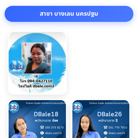
สาขา บางเลน นครปฐม