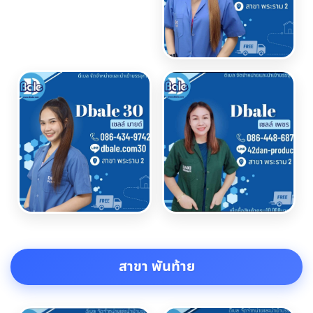
สาขา พันท้าย