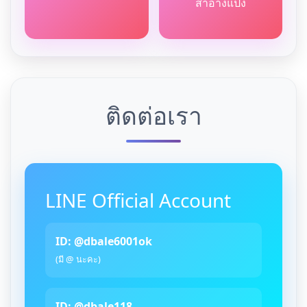
สำอางแป้ง
ติดต่อเรา
LINE Official Account
ID: @dbale6001ok
(มี @ นะคะ)
ID: @dbale118