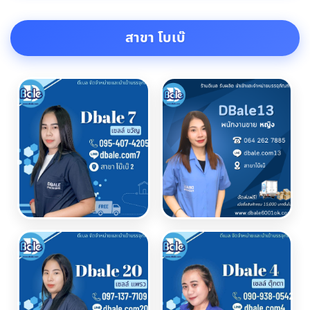
สาขา โบเบ๊