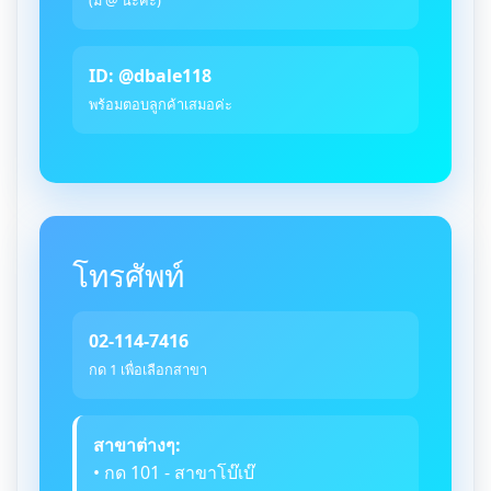
ID: @dbale118
พร้อมตอบลูกค้าเสมอค่ะ
โทรศัพท์
02-114-7416
กด 1 เพื่อเลือกสาขา
สาขาต่างๆ:
• กด 101 - สาขาโบ๊เบ๊