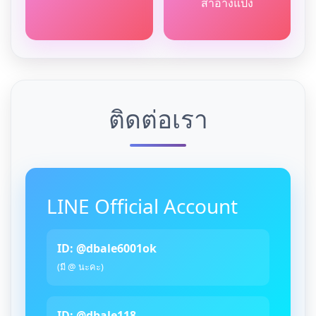
สำอางแป้ง
ติดต่อเรา
LINE Official Account
ID: @dbale6001ok
(มี @ นะคะ)
ID: @dbale118