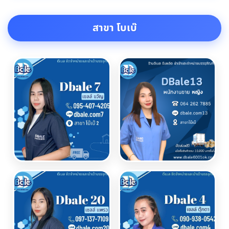
สาขา โบเบ๊