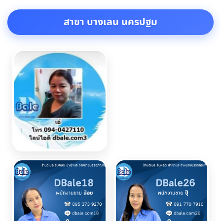
สาขา บางเลน นครปฐม