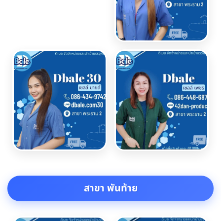
สาขา พันท้าย