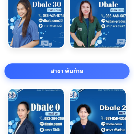
สาขา พันท้าย