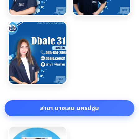
สาขา บางเลน นครปฐม