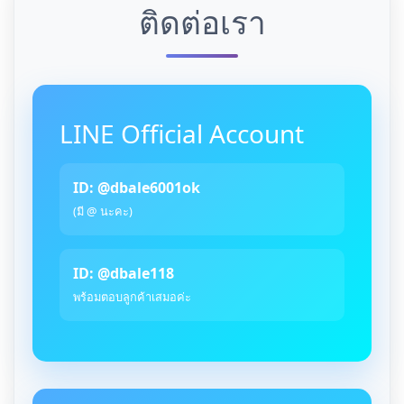
ติดต่อเรา
LINE Official Account
ID: @dbale6001ok
(มี @ นะคะ)
ID: @dbale118
พร้อมตอบลูกค้าเสมอค่ะ