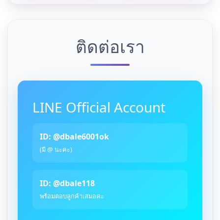
ติดต่อเรา
LINE Official Account
ID: @dbale6001ok
(มี @ นะคะ)
ID: @dbale118
พร้อมตอบลูกค้าเสมอค่ะ