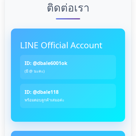
ติดต่อเรา
LINE Official Account
ID: @dbale6001ok
(มี @ นะคะ)
ID: @dbale118
พร้อมตอบลูกค้าเสมอค่ะ