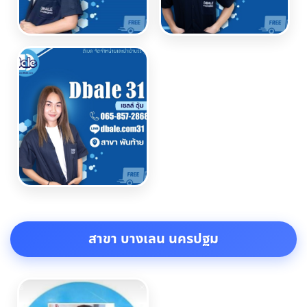
สาขา บางเลน นครปฐม