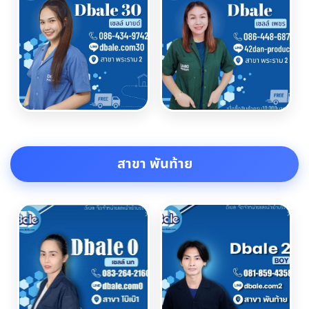
สาขา พันท้าย