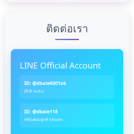
ติดต่อเรา
LINE Official Account
ID: @dbale6001ok
(มี @ นะคะ)
ID: @dbale118
พร้อมตอบลูกค้าเสมอค่ะ