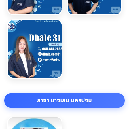
สาขา บางเลน นครปฐม