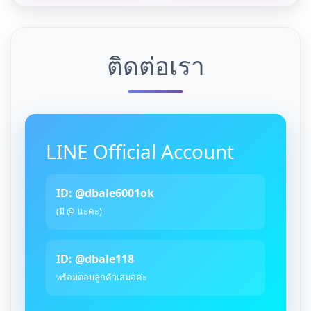
ติดต่อเรา
LINE Official Account
ID: @dbale6001ok
(มี @ นะคะ)
ID: @dbale118
พร้อมตอบลูกค้าเสมอค่ะ