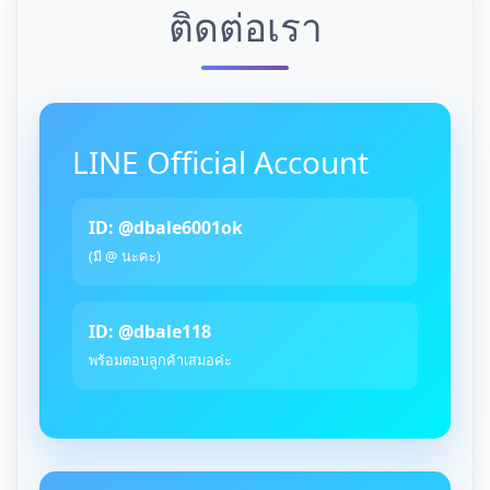
ติดต่อเรา
LINE Official Account
ID: @dbale6001ok
(มี @ นะคะ)
ID: @dbale118
พร้อมตอบลูกค้าเสมอค่ะ