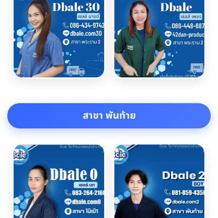
สาขา พันท้าย