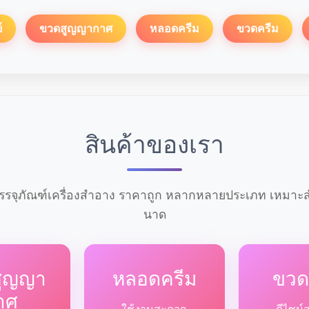
์
ขวดสูญญากาศ
หลอดครีม
ขวดครีม
สินค้าของเรา
รจุภัณฑ์เครื่องสำอาง ราคาถูก หลากหลายประเภท เหมาะสำ
นาด
สูญญา
หลอดครีม
ขวด
าศ