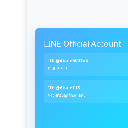
LINE Official Account
ID: @dbale6001ok
(มี @ นะคะ)
ID: @dbale118
พร้อมตอบลูกค้าเสมอค่ะ