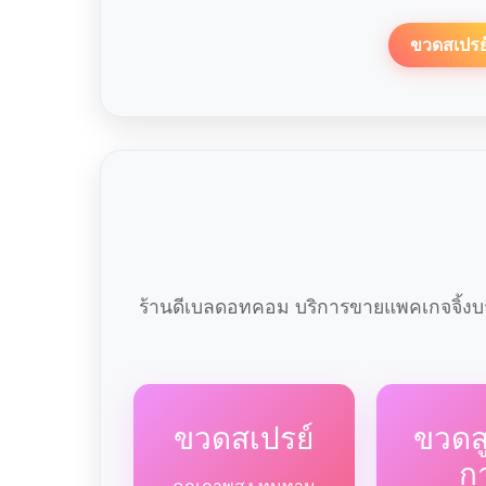
ขวดสเปรย
ร้านดีเบลดอทคอม บริการขายแพคเกจจิ้งบร
ขวดสเปรย์
ขวด
ก