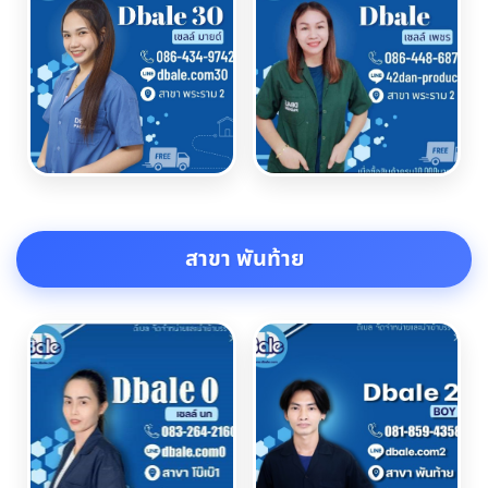
สาขา พันท้าย