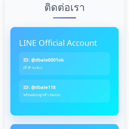
ติดต่อเรา
LINE Official Account
ID: @dbale6001ok
(มี @ นะคะ)
ID: @dbale118
พร้อมตอบลูกค้าเสมอค่ะ