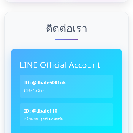
ติดต่อเรา
LINE Official Account
ID: @dbale6001ok
(มี @ นะคะ)
ID: @dbale118
พร้อมตอบลูกค้าเสมอค่ะ