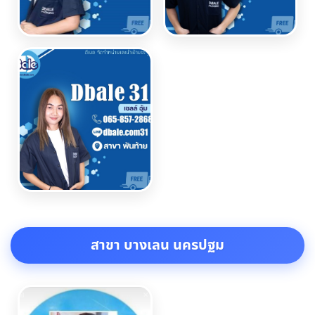
สาขา บางเลน นครปฐม