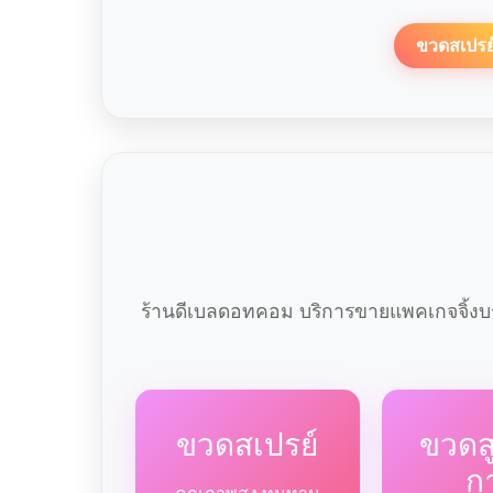
ขวดสเปรย
ร้านดีเบลดอทคอม บริการขายแพคเกจจิ้งบร
ขวดสเปรย์
ขวด
ก