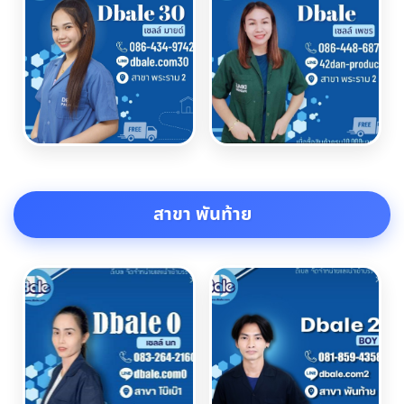
สาขา พันท้าย