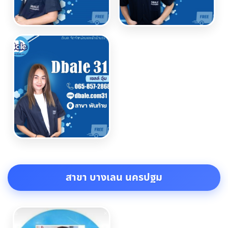
สาขา บางเลน นครปฐม