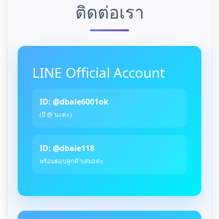
ติดต่อเรา
LINE Official Account
ID: @dbale6001ok
(มี @ นะคะ)
ID: @dbale118
พร้อมตอบลูกค้าเสมอค่ะ