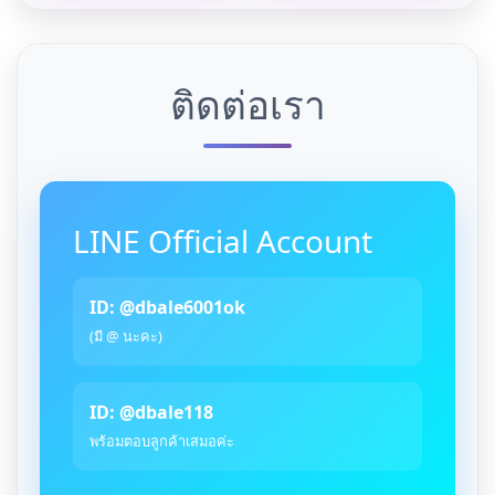
ติดต่อเรา
LINE Official Account
ID: @dbale6001ok
(มี @ นะคะ)
ID: @dbale118
พร้อมตอบลูกค้าเสมอค่ะ