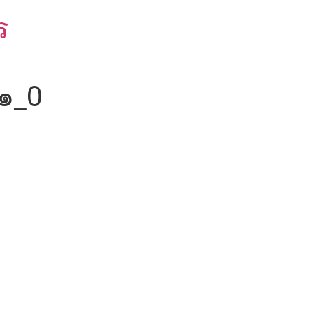
ร
๑_0