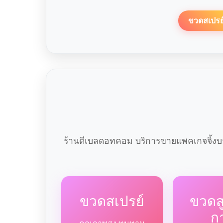
ขวดสเปรย
ร้านดีเบลดอทคอม บริการขายแพคเกจจิ้งบร
ขวดสเปรย์
ขวด
ก