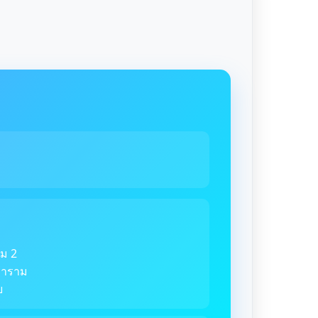
ม 2
ตราราม
ย