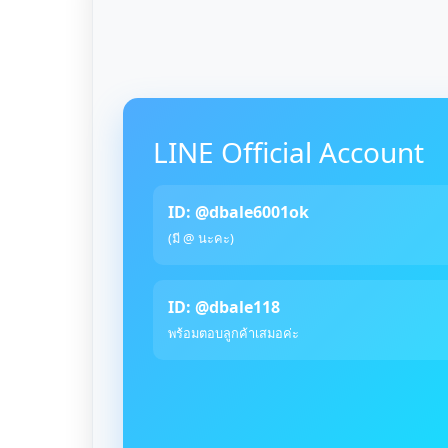
LINE Official Account
ID: @dbale6001ok
(มี @ นะคะ)
ID: @dbale118
พร้อมตอบลูกค้าเสมอค่ะ