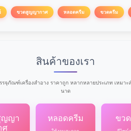
์
ขวดสูญญากาศ
หลอดครีม
ขวดครีม
สินค้าของเรา
รจุภัณฑ์เครื่องสำอาง ราคาถูก หลากหลายประเภท เหมาะสำ
นาด
สูญญา
หลอดครีม
ขวด
าศ