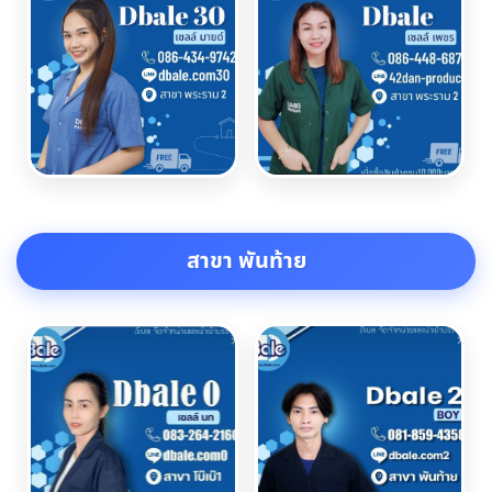
สาขา พันท้าย