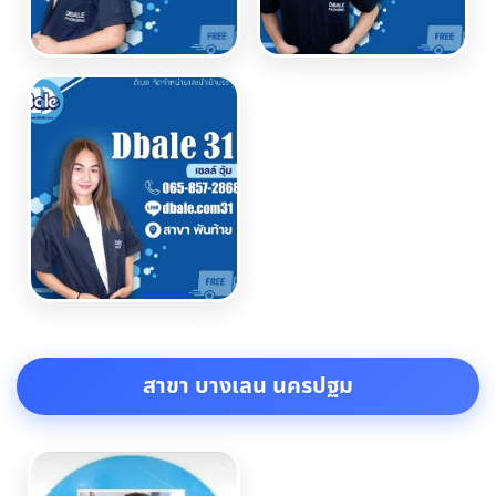
สาขา บางเลน นครปฐม