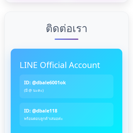
ติดต่อเรา
LINE Official Account
ID: @dbale6001ok
(มี @ นะคะ)
ID: @dbale118
พร้อมตอบลูกค้าเสมอค่ะ