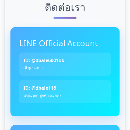
ติดต่อเรา
LINE Official Account
ID: @dbale6001ok
(มี @ นะคะ)
ID: @dbale118
พร้อมตอบลูกค้าเสมอค่ะ