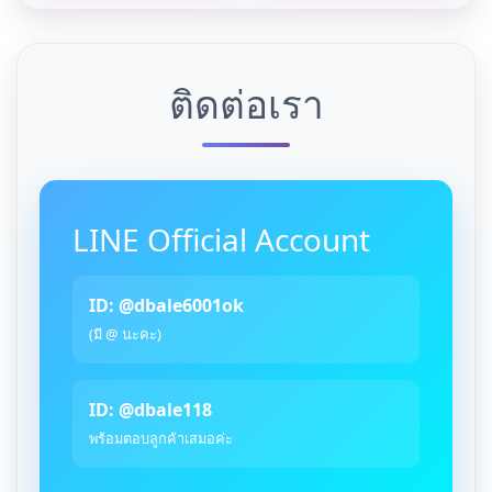
ติดต่อเรา
LINE Official Account
ID: @dbale6001ok
(มี @ นะคะ)
ID: @dbale118
พร้อมตอบลูกค้าเสมอค่ะ