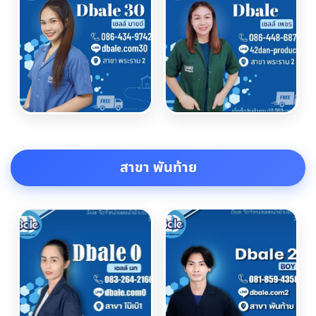
สาขา พันท้าย