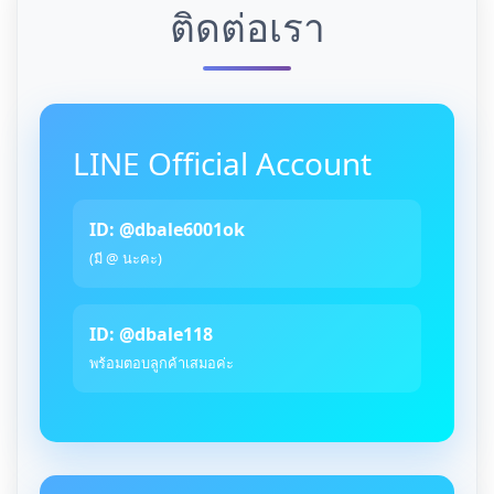
ติดต่อเรา
LINE Official Account
ID: @dbale6001ok
(มี @ นะคะ)
ID: @dbale118
พร้อมตอบลูกค้าเสมอค่ะ