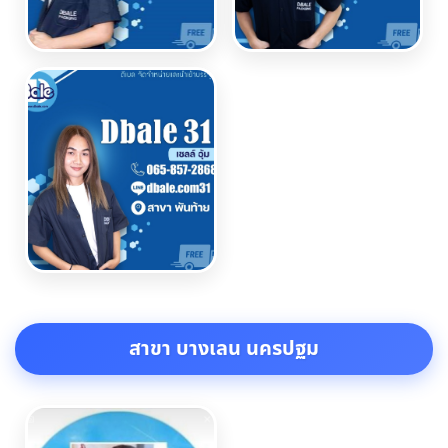
สาขา บางเลน นครปฐม