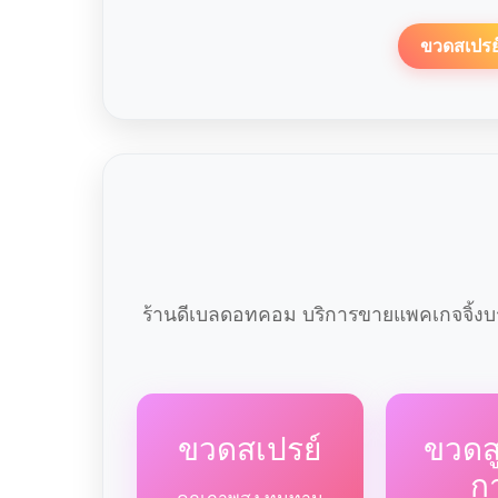
ขวดสเปรย
ร้านดีเบลดอทคอม บริการขายแพคเกจจิ้งบร
ขวดสเปรย์
ขวด
ก