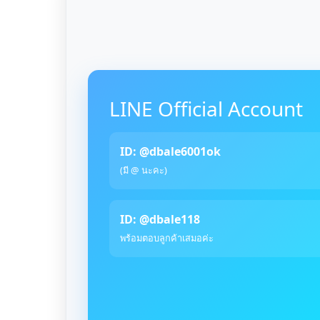
LINE Official Account
ID: @dbale6001ok
(มี @ นะคะ)
ID: @dbale118
พร้อมตอบลูกค้าเสมอค่ะ