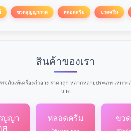
์
ขวดสูญญากาศ
หลอดครีม
ขวดครีม
สินค้าของเรา
รจุภัณฑ์เครื่องสำอาง ราคาถูก หลากหลายประเภท เหมาะสำ
นาด
สูญญา
หลอดครีม
ขวด
าศ