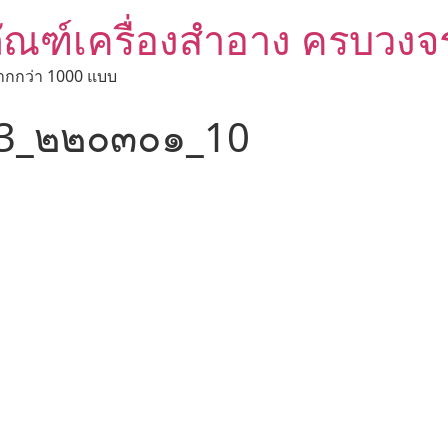
ัณฑ์เครื่องสำอาง ครบวงจ
ากกว่า 1000 แบบ
3_๒๒๐๓๐๑_10