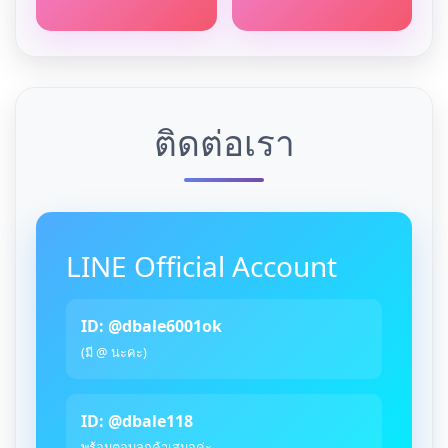
ติดต่อเรา
LINE Official Account
ID: @dbale6001ok
(มี @ นะคะ)
ID: @dbale118
พร้อมตอบลูกค้าเสมอค่ะ