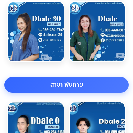
สาขา พันท้าย