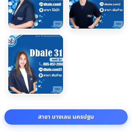
สาขา บางเลน นครปฐม