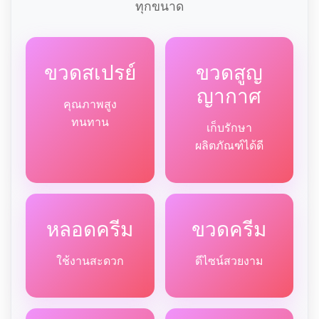
ทุกขนาด
ขวดสเปรย์
ขวดสูญ
ญากาศ
คุณภาพสูง
ทนทาน
เก็บรักษา
ผลิตภัณฑ์ได้ดี
หลอดครีม
ขวดครีม
ใช้งานสะดวก
ดีไซน์สวยงาม