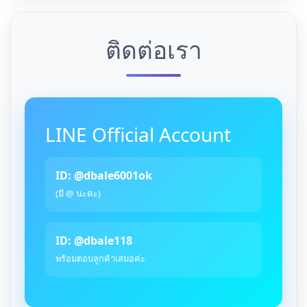
ติดต่อเรา
LINE Official Account
ID: @dbale6001ok
(มี @ นะคะ)
ID: @dbale118
พร้อมตอบลูกค้าเสมอค่ะ