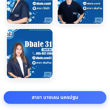
สาขา บางเลน นครปฐม