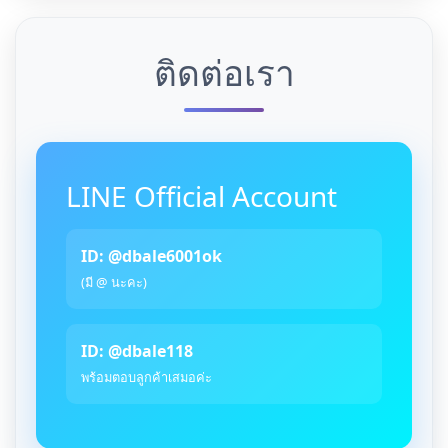
ติดต่อเรา
LINE Official Account
ID: @dbale6001ok
(มี @ นะคะ)
ID: @dbale118
พร้อมตอบลูกค้าเสมอค่ะ