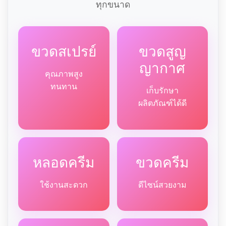
ทุกขนาด
ขวดสเปรย์
ขวดสูญ
ญากาศ
คุณภาพสูง
ทนทาน
เก็บรักษา
ผลิตภัณฑ์ได้ดี
หลอดครีม
ขวดครีม
ใช้งานสะดวก
ดีไซน์สวยงาม