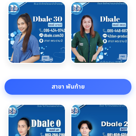
สาขา พันท้าย