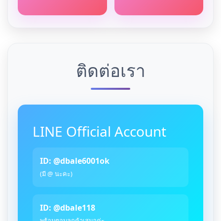
ติดต่อเรา
LINE Official Account
ID: @dbale6001ok
(มี @ นะคะ)
ID: @dbale118
พร้อมตอบลูกค้าเสมอค่ะ