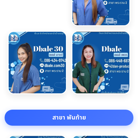
สาขา พันท้าย