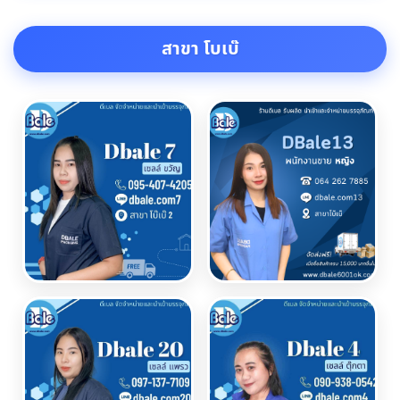
สาขา โบเบ๊