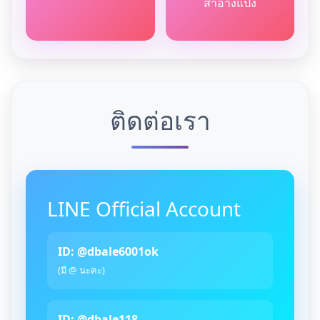
สำอางแป้ง
ติดต่อเรา
LINE Official Account
ID: @dbale6001ok
(มี @ นะคะ)
ID: @dbale118