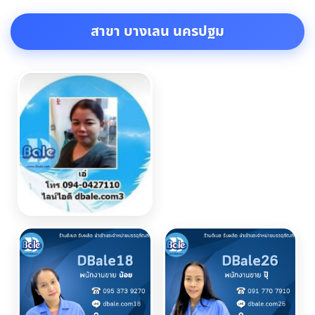
สาขา บางเลน นครปฐม