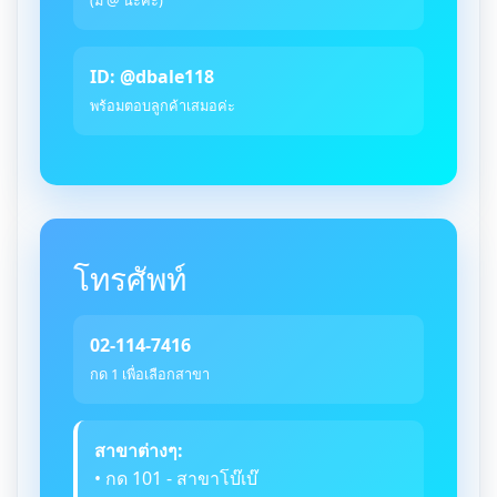
ID: @dbale118
พร้อมตอบลูกค้าเสมอค่ะ
โทรศัพท์
02-114-7416
กด 1 เพื่อเลือกสาขา
สาขาต่างๆ:
• กด 101 - สาขาโบ๊เบ๊