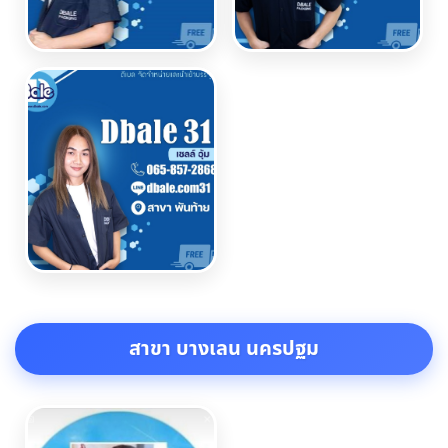
สาขา บางเลน นครปฐม