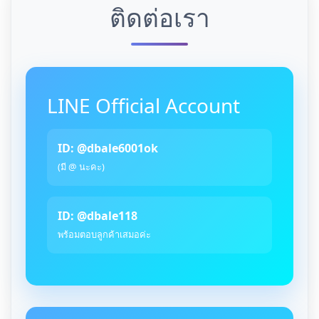
ติดต่อเรา
LINE Official Account
ID: @dbale6001ok
(มี @ นะคะ)
ID: @dbale118
พร้อมตอบลูกค้าเสมอค่ะ