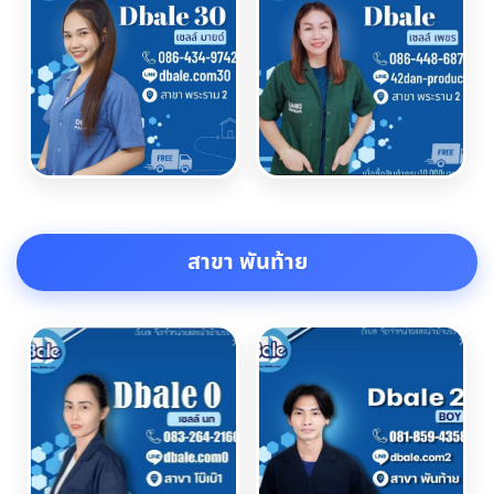
สาขา พันท้าย