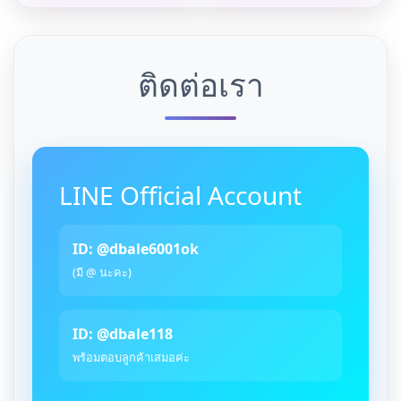
ติดต่อเรา
LINE Official Account
ID: @dbale6001ok
(มี @ นะคะ)
ID: @dbale118
พร้อมตอบลูกค้าเสมอค่ะ