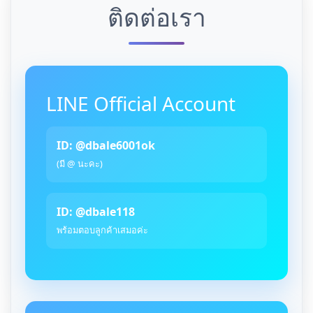
ติดต่อเรา
LINE Official Account
ID: @dbale6001ok
(มี @ นะคะ)
ID: @dbale118
พร้อมตอบลูกค้าเสมอค่ะ