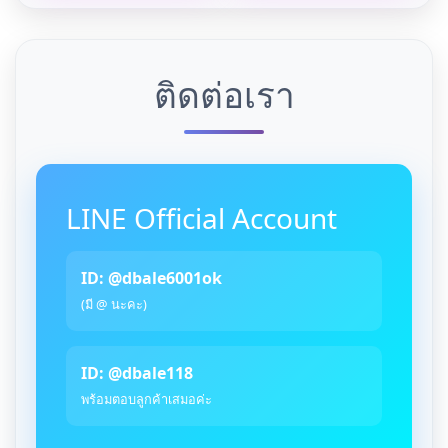
ติดต่อเรา
LINE Official Account
ID: @dbale6001ok
(มี @ นะคะ)
ID: @dbale118
พร้อมตอบลูกค้าเสมอค่ะ