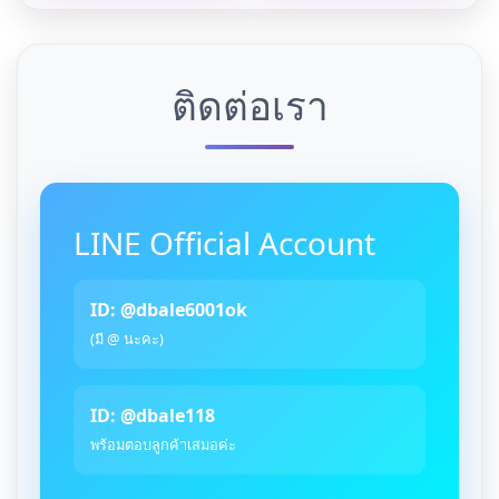
ติดต่อเรา
LINE Official Account
ID: @dbale6001ok
(มี @ นะคะ)
ID: @dbale118
พร้อมตอบลูกค้าเสมอค่ะ