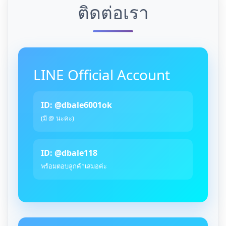
ติดต่อเรา
LINE Official Account
ID: @dbale6001ok
(มี @ นะคะ)
ID: @dbale118
พร้อมตอบลูกค้าเสมอค่ะ