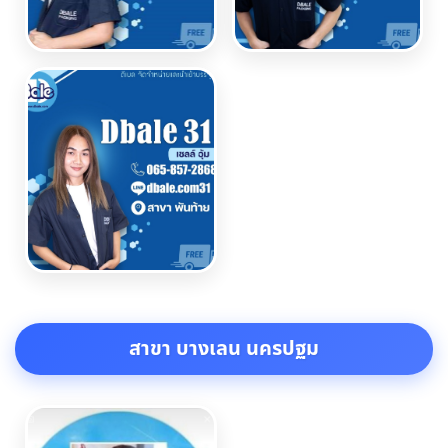
สาขา บางเลน นครปฐม