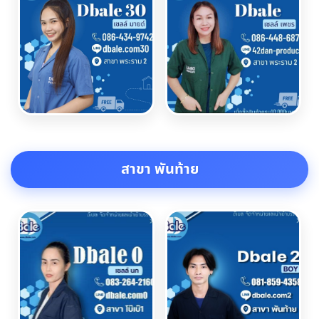
สาขา พันท้าย