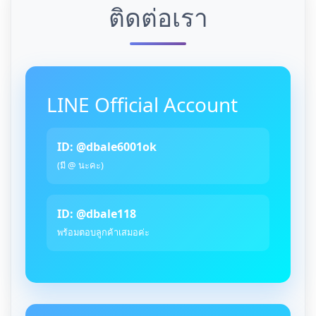
ติดต่อเรา
LINE Official Account
ID: @dbale6001ok
(มี @ นะคะ)
ID: @dbale118
พร้อมตอบลูกค้าเสมอค่ะ