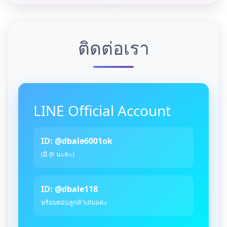
ติดต่อเรา
LINE Official Account
ID: @dbale6001ok
(มี @ นะคะ)
ID: @dbale118
พร้อมตอบลูกค้าเสมอค่ะ