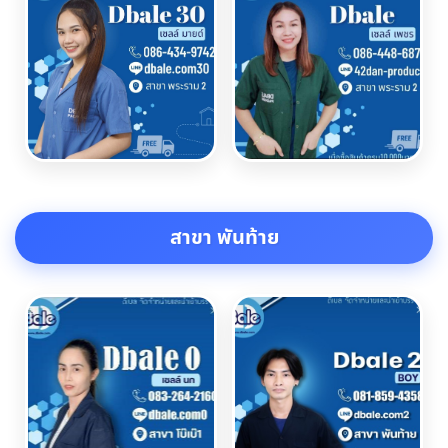
สาขา พันท้าย