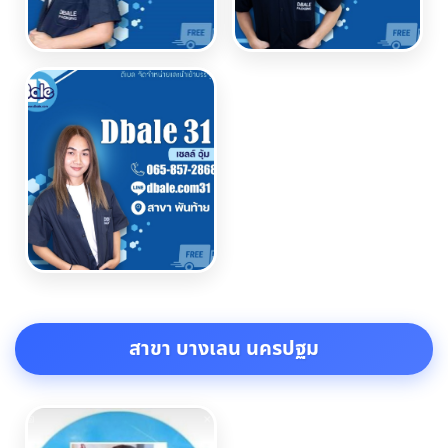
สาขา บางเลน นครปฐม