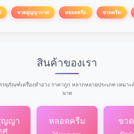
์
ขวดสูญญากาศ
หลอดครีม
ขวดครีม
สินค้าของเรา
รจุภัณฑ์เครื่องสำอาง ราคาถูก หลากหลายประเภท เหมาะสำ
นาด
สูญญา
หลอดครีม
ขวด
าศ