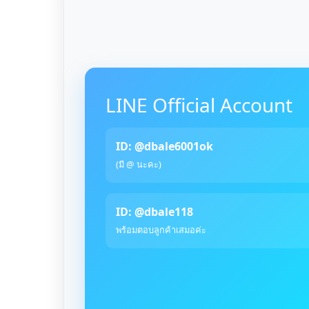
LINE Official Account
ID: @dbale6001ok
(มี @ นะคะ)
ID: @dbale118
พร้อมตอบลูกค้าเสมอค่ะ