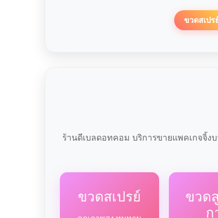
ขวดสเปรย
ร้านดีเบลดอทคอม บริการขายแพคเกจจิ้งบร
ขวดสเปรย์
ขวด
ก