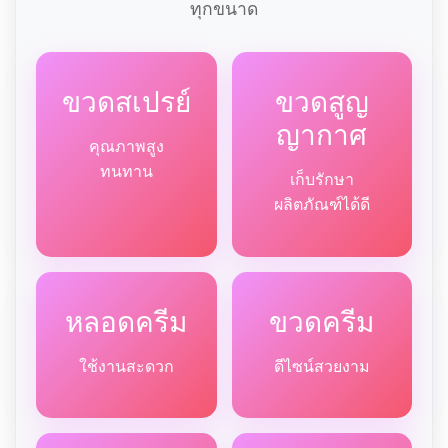
ทุกขนาด
ขวดสเปรย์
ขวดสูญ
ญากาศ
คุณภาพสูง
ทนทาน
เก็บรักษา
ผลิตภัณฑ์ได้ดี
หลอดครีม
ขวดครีม
ใช้งานสะดวก
ดีไซน์สวยงาม