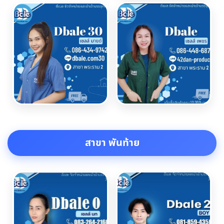
สาขา พันท้าย