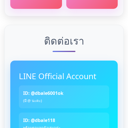
ติดต่อเรา
LINE Official Account
ID: @dbale6001ok
(มี @ นะคะ)
ID: @dbale118
พร้อมตอบลูกค้าเสมอค่ะ