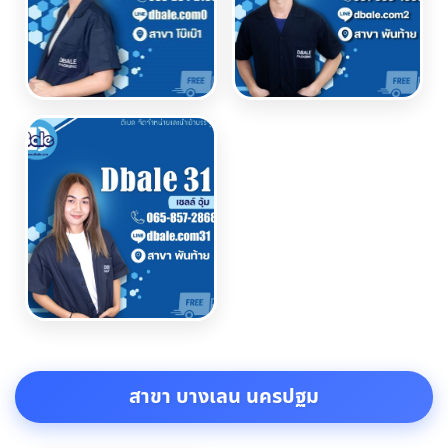
สาขา บางเลน นครปฐม