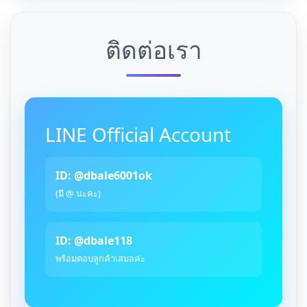
ติดต่อเรา
LINE Official Account
ID: @dbale6001ok
(มี @ นะคะ)
ID: @dbale118
พร้อมตอบลูกค้าเสมอค่ะ