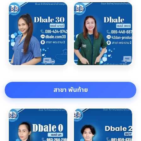
สาขา พันท้าย