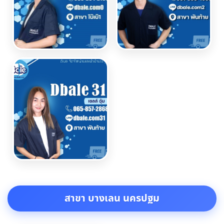
สาขา บางเลน นครปฐม