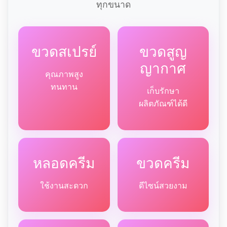
ทุกขนาด
ขวดสเปรย์
ขวดสูญ
ญากาศ
คุณภาพสูง
ทนทาน
เก็บรักษา
ผลิตภัณฑ์ได้ดี
หลอดครีม
ขวดครีม
ใช้งานสะดวก
ดีไซน์สวยงาม