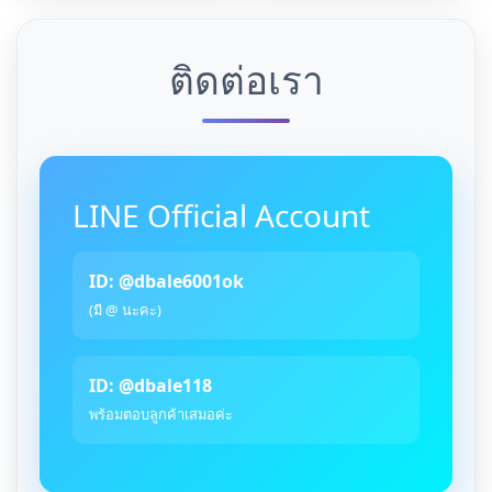
ติดต่อเรา
LINE Official Account
ID: @dbale6001ok
(มี @ นะคะ)
ID: @dbale118
พร้อมตอบลูกค้าเสมอค่ะ