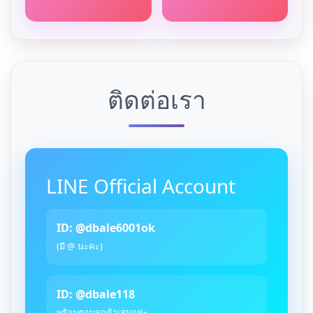
ติดต่อเรา
LINE Official Account
ID: @dbale6001ok
(มี @ นะคะ)
ID: @dbale118
พร้อมตอบลูกค้าเสมอค่ะ