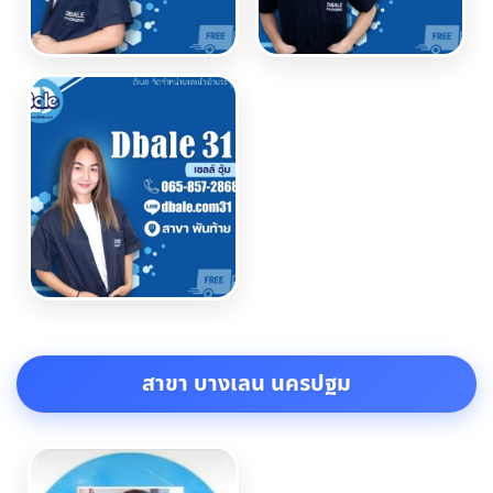
สาขา บางเลน นครปฐม