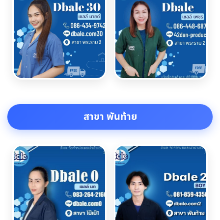
สาขา พันท้าย