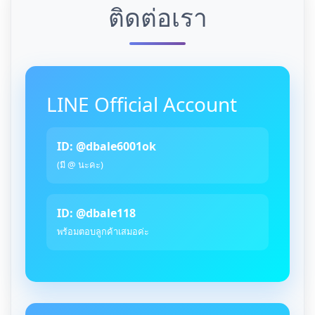
ติดต่อเรา
LINE Official Account
ID: @dbale6001ok
(มี @ นะคะ)
ID: @dbale118
พร้อมตอบลูกค้าเสมอค่ะ