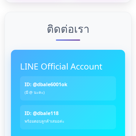
ติดต่อเรา
LINE Official Account
ID: @dbale6001ok
(มี @ นะคะ)
ID: @dbale118
พร้อมตอบลูกค้าเสมอค่ะ