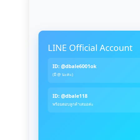
LINE Official Account
ID: @dbale6001ok
(มี @ นะคะ)
ID: @dbale118
พร้อมตอบลูกค้าเสมอค่ะ