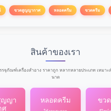
์
ขวดสูญญากาศ
หลอดครีม
ขวดครีม
สินค้าของเรา
รจุภัณฑ์เครื่องสำอาง ราคาถูก หลากหลายประเภท เหมาะสำ
นาด
สูญญา
หลอดครีม
ขวด
าศ