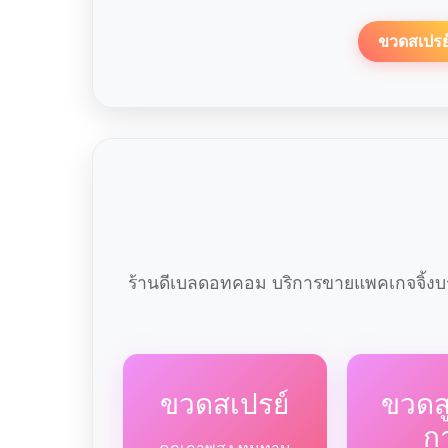
ขวดสเปรย
ร้านดีเบลดอทคอม บริการขายแพคเกจจิ้งบร
ขวดสเปรย์
ขวด
ก