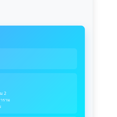
ม 2
ตราราม
ย