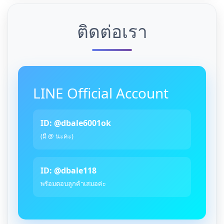
ติดต่อเรา
LINE Official Account
ID: @dbale6001ok
(มี @ นะคะ)
ID: @dbale118
พร้อมตอบลูกค้าเสมอค่ะ