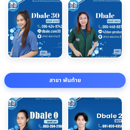
สาขา พันท้าย