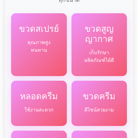
ขวดสเปรย์
ขวดสูญ
ญากาศ
คุณภาพสูง
ทนทาน
เก็บรักษา
ผลิตภัณฑ์ได้ดี
หลอดครีม
ขวดครีม
ใช้งานสะดวก
ดีไซน์สวยงาม