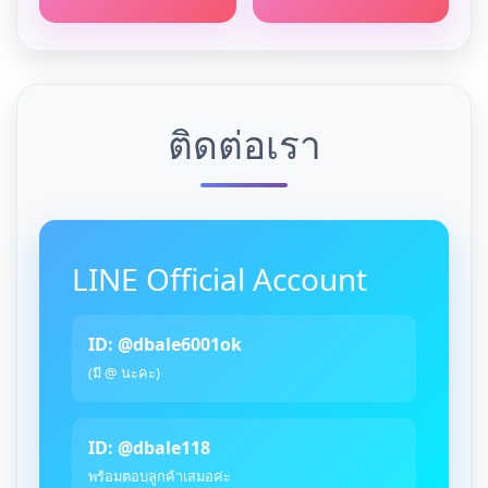
ติดต่อเรา
LINE Official Account
ID: @dbale6001ok
(มี @ นะคะ)
ID: @dbale118
พร้อมตอบลูกค้าเสมอค่ะ