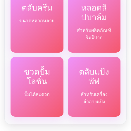
ตลับครีม
หลอดลิ
ปบาล์ม
ขนาดหลากหลาย
สำหรับผลิตภัณฑ์
ริมฝีปาก
ขวดปั้ม
ตลับแป้ง
โลชั่น
พัฟ
ปั้มได้สะดวก
สำหรับเครื่อง
สำอางแป้ง