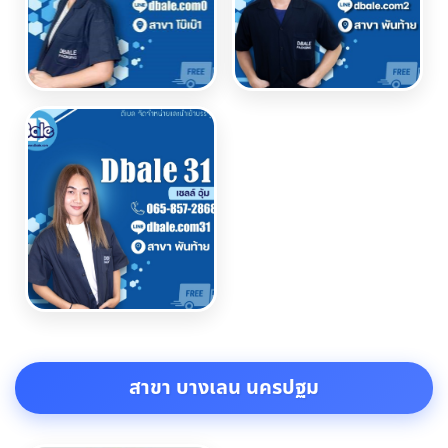
สาขา บางเลน นครปฐม