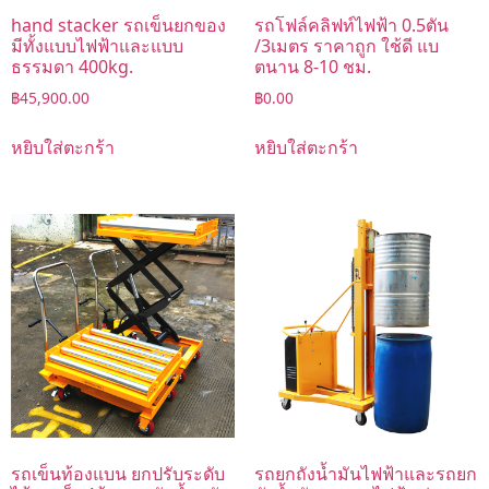
hand stacker รถเข็นยกของ
รถโฟล์คลิฟท์ไฟฟ้า 0.5ตัน
มีทั้งแบบไฟฟ้าและแบบ
/3เมตร ราคาถูก ใช้ดี แบ
ธรรมดา 400kg.
ตนาน 8-10 ชม.
฿
45,900.00
฿
0.00
หยิบใส่ตะกร้า
หยิบใส่ตะกร้า
รถเข็นท้องแบน ยกปรับระดับ
รถยกถังน้ำมันไฟฟ้าและรถยก