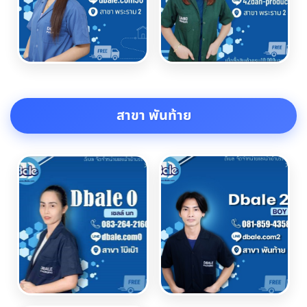
สาขา พันท้าย