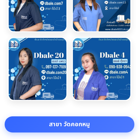
สาขา วัดคอกหมู