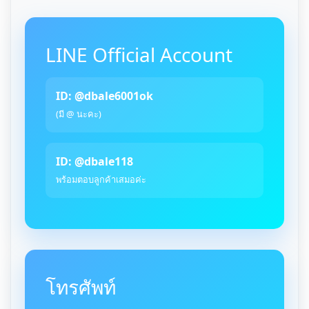
LINE Official Account
ID: @dbale6001ok
(มี @ นะคะ)
ID: @dbale118
พร้อมตอบลูกค้าเสมอค่ะ
โทรศัพท์