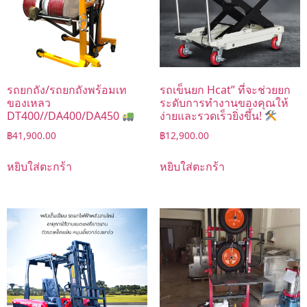
รถยกถัง/รถยกถังพร้อมเท
รถเข็นยก Hcat” ที่จะช่วยยก
ของเหลว
ระดับการทำงานของคุณให้
DT400//DA400/DA450
ง่ายและรวดเร็วยิ่งขึ้น!
฿
41,900.00
฿
12,900.00
หยิบใส่ตะกร้า
หยิบใส่ตะกร้า