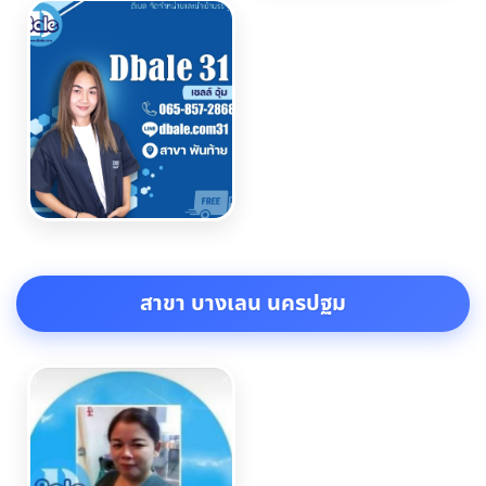
สาขา บางเลน นครปฐม