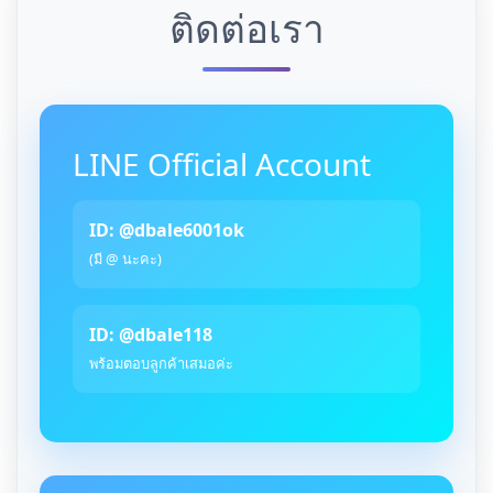
ติดต่อเรา
LINE Official Account
ID: @dbale6001ok
(มี @ นะคะ)
ID: @dbale118
พร้อมตอบลูกค้าเสมอค่ะ