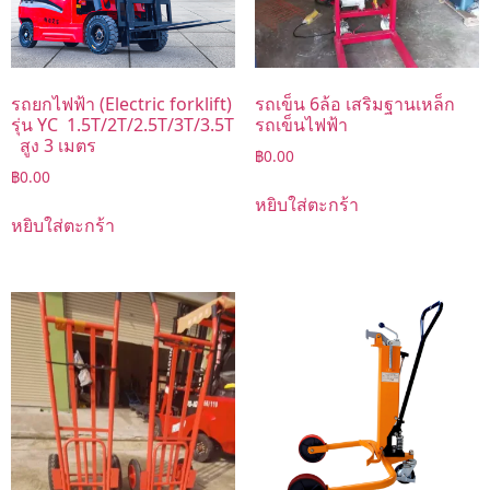
รถยกไฟฟ้า (Electric forklift)
รถเข็น 6ล้อ เสริมฐานเหล็ก
รุ่น YC 1.5T/2T/2.5T/3T/3.5T
รถเข็นไฟฟ้า
สูง 3 เมตร
฿
0.00
฿
0.00
หยิบใส่ตะกร้า
หยิบใส่ตะกร้า