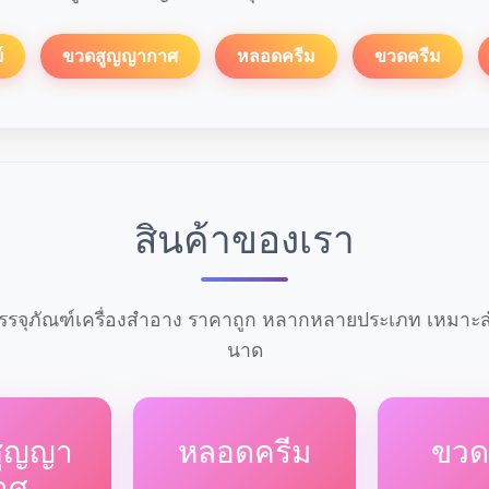
์
ขวดสูญญากาศ
หลอดครีม
ขวดครีม
สินค้าของเรา
รจุภัณฑ์เครื่องสำอาง ราคาถูก หลากหลายประเภท เหมาะสำ
นาด
สูญญา
หลอดครีม
ขวด
าศ