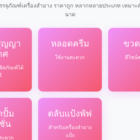
รจุภัณฑ์เครื่องสำอาง ราคาถูก หลากหลายประเภท เหมาะสำ
นาด
สูญญา
หลอดครีม
ขวด
าศ
ใช้งานสะดวก
ดีไซน์
ลิตภัณฑ์ได้
ดี
ปั้ม
ตลับแป้งพัฟ
ชั่น
สำหรับเครื่องสำอาง
แป้ง
ด้สะดวก