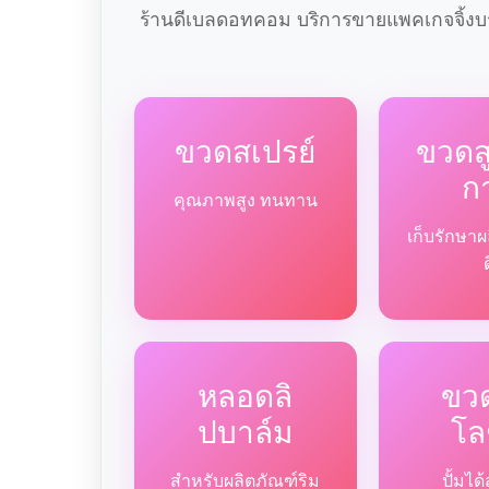
ร้านดีเบลดอทคอม บริการขายแพคเกจจิ้งบร
ขวดสเปรย์
ขวด
ก
คุณภาพสูง ทนทาน
เก็บรักษาผ
หลอดลิ
ขวด
ปบาล์ม
โล
สำหรับผลิตภัณฑ์ริม
ปั้มไ