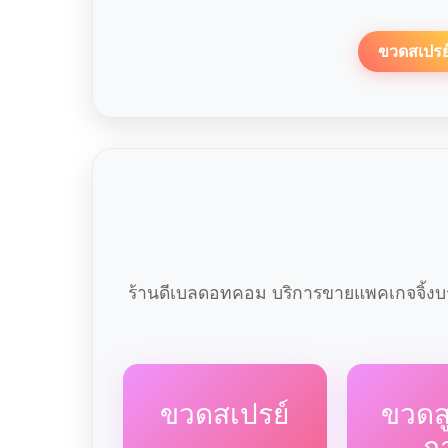
ขวดสเปรย
ร้านดีเบลดอทคอม บริการขายแพคเกจจิ้งบร
ขวดสเปรย์
ขวด
ก