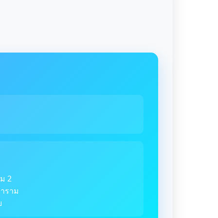
ม 2
ตราราม
ย