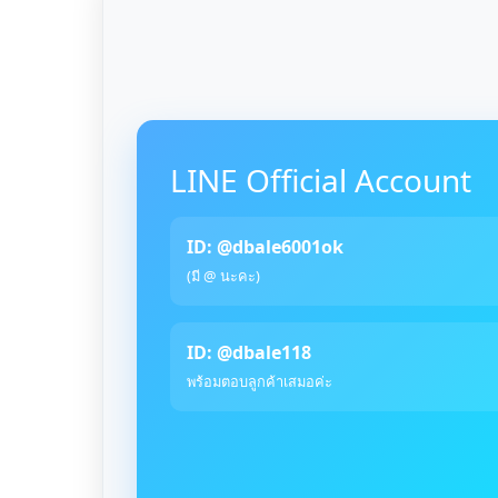
LINE Official Account
ID: @dbale6001ok
(มี @ นะคะ)
ID: @dbale118
พร้อมตอบลูกค้าเสมอค่ะ