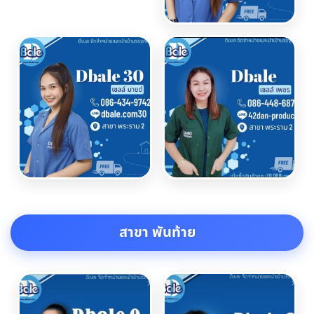
สาขา พันท้าย