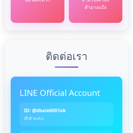
สำอางแป้ง
ติดต่อเรา
LINE Official Account
ID: @dbale6001ok
(มี @ นะคะ)