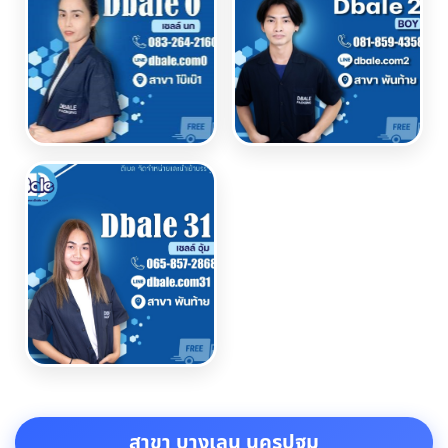
สาขา บางเลน นครปฐม