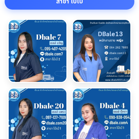
สาขา โบเบ๊