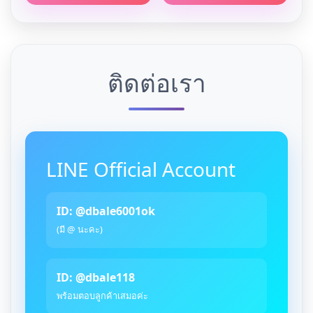
ติดต่อเรา
LINE Official Account
ID: @dbale6001ok
(มี @ นะคะ)
ID: @dbale118
พร้อมตอบลูกค้าเสมอค่ะ